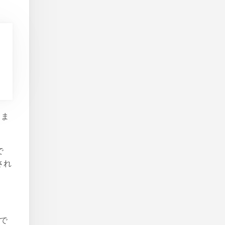
しま
で
され
報で