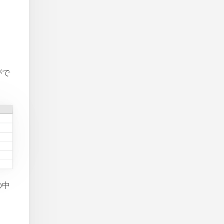
がで
の中