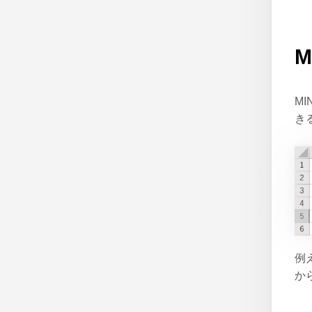
M
き
例
か