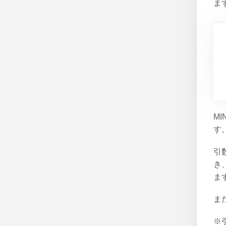
ま
MI
す
引
き
ま
ま
※