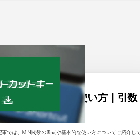
ーム
>
Excel
公開日：
2021/05/17
ExcelのMIN関数の使い方｜引数
の最小値を返す
記事では、MIN関数の書式や基本的な使い方についてご紹介し