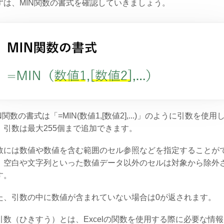
ずは、MIN関数の書式を確認していきましょう。
N関数の書式は「=MIN(数値1,[数値2],...)」のように引数を使用
。引数は最大255個まで追加できます。
数には数値や数値を含む範囲のセル参照などを指定することが
、空白や文字列といった数値データ以外のセルは対象から除外
す。
た、引数の中に数値が含まれていない場合は0が返されます。
引数（ひきすう）とは、Excelの関数を使用する際に必要な情