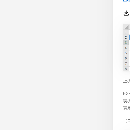
上
E
表
表
【