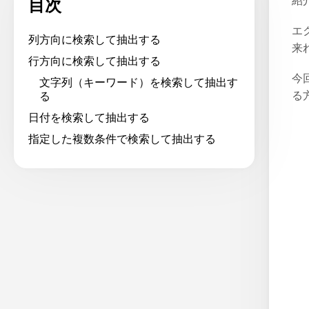
紹
目次
エ
列方向に検索して抽出する
来
行方向に検索して抽出する
今
文字列（キーワード）を検索して抽出す
る
る
日付を検索して抽出する
指定した複数条件で検索して抽出する