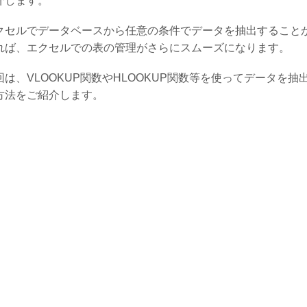
介します。
クセルでデータベースから任意の条件でデータを抽出すること
れば、エクセルでの表の管理がさらにスムーズになります。
回は、VLOOKUP関数やHLOOKUP関数等を使ってデータを抽
方法をご紹介します。