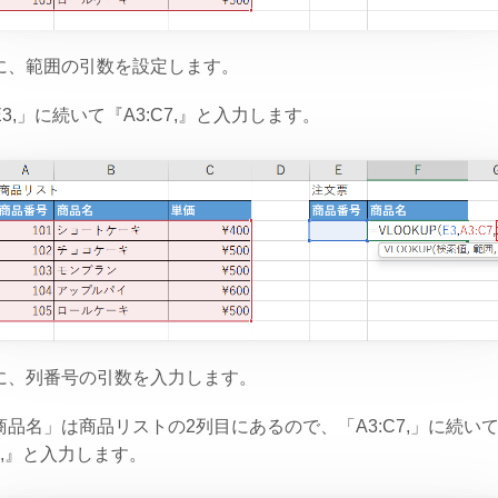
に、範囲の引数を設定します。
E3,」に続いて『A3:C7,』と入力します。
に、列番号の引数を入力します。
商品名」は商品リストの2列目にあるので、「A3:C7,」に続い
2,』と入力します。