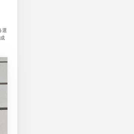
各選
の成