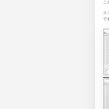
こ
ス
で