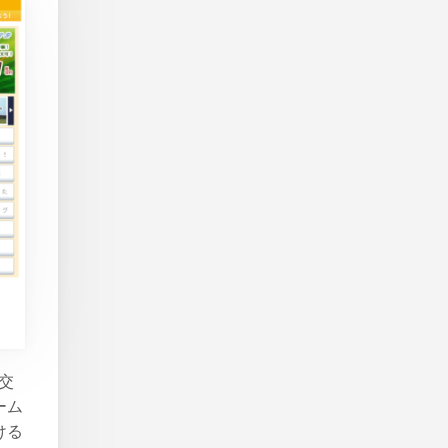
交
ーム
ける