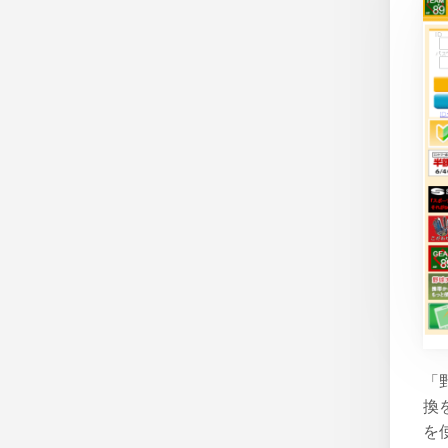
「
換
を