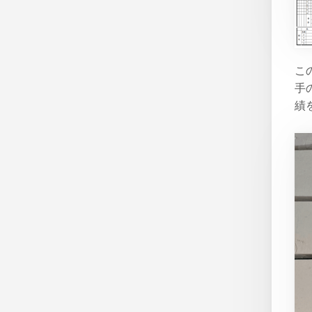
こ
手
績