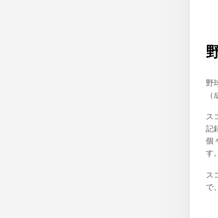
野
（
ス
記
個
す
ス
で