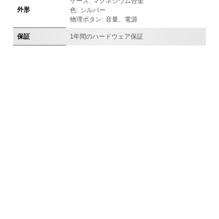
ケース: マグネシウム合金
外形
色: シルバー
物理ボタン: 音量、電源
保証
1年間のハードウェア保証