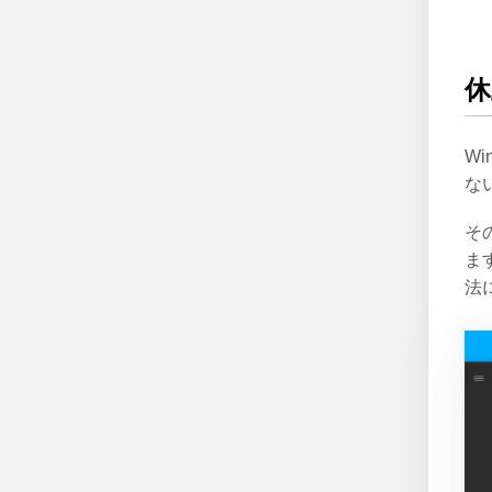
休
W
な
そ
ま
法