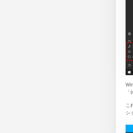
W
「
こ
シ