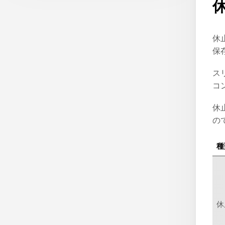
休
保
ス
コ
休
の
種
休