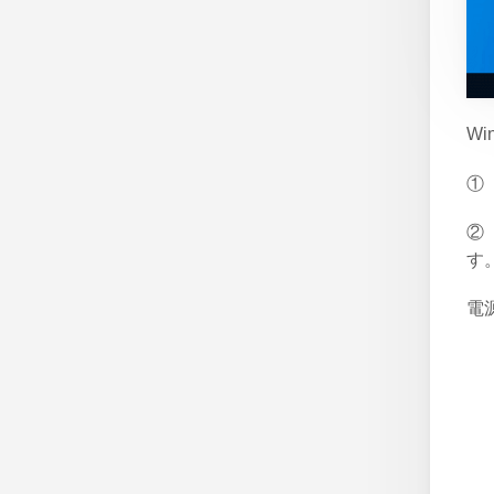
Wi
①
②
す
電