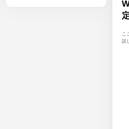
W
こ
説