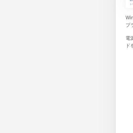
Wi
プ
電
ド