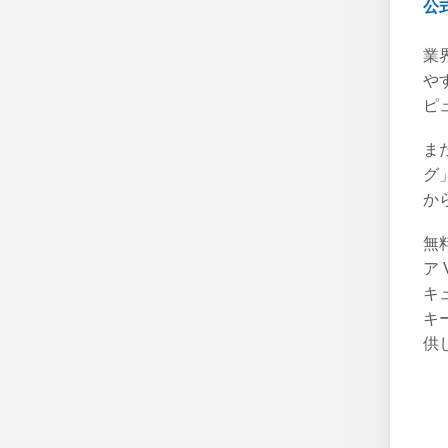
公
業
や
ピ
また
グ
か
無
ア
キ
キ
供