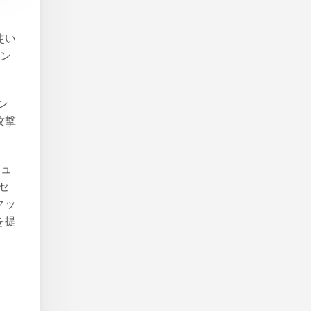
使い
コン
ニン
攻撃
キュ
セ
クッ
を提