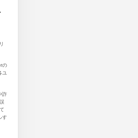
ト
ュリ
erの
各ユ
や詐
誤
て
ルす