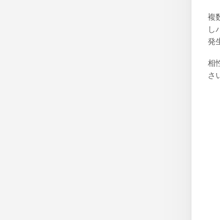
複
し
発
相
さ