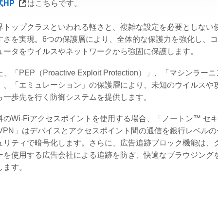
式HP
はこちらです。
界トップクラスといわれる軽さと、複雑な設定を必要としない
すさを実現。6つの保護層により、全体的な保護力を強化し、
ュータをウイルスやネットワークから強固に保護します。
、「PEP（Proactive Exploit Protection）」、「マシンラー
」、「エミュレーション」の保護層により、未知のウイルスや
ら一歩先を行く防御システムを提供します。
料のWi-Fiアクセスポイントを使用する場合、「ノートン™ セ
 VPN」はデバイスとアクセスポイント間の通信を銀行レベルの
ュリティで暗号化します。さらに、広告追跡ブロック機能は、
ーを使用する広告会社による追跡を防ぎ、快適なブラウジング
します。