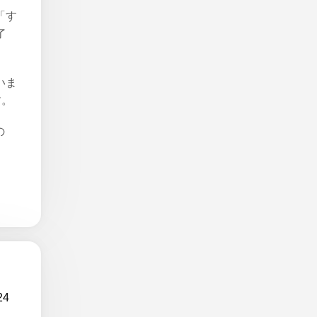
「す
了
いま
す。
の
24