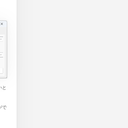
いと
がで