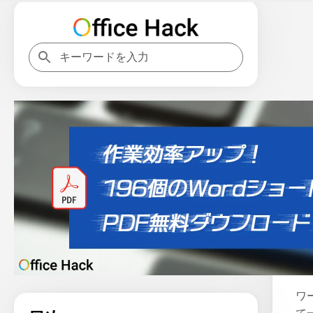
ホ
こ
ワ