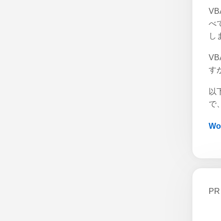
V
べ
し
V
す
以
で
W
PR