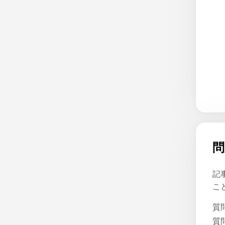
問
記
こ
質
質