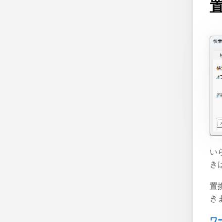
い
き
置
き
ワ