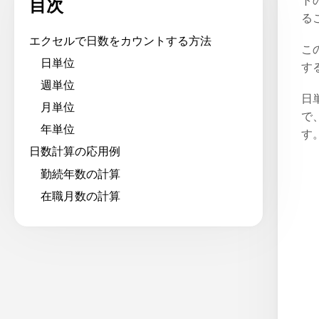
ト
目次
る
エクセルで日数をカウントする方法
こ
日単位
す
週単位
日
月単位
で
年単位
す
日数計算の応用例
勤続年数の計算
在職月数の計算