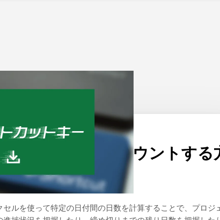
ーム
>
Excel
公開日：
2024/05/10
エクセルで日数をカウントする
法
クセルを使って特定の日付間の日数を計算することで、プロジ