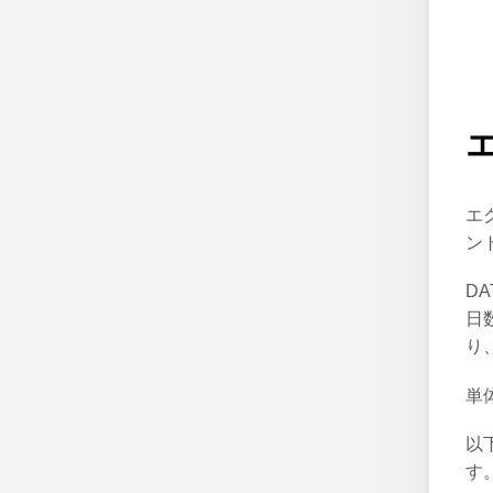
エ
ン
D
日
り
単
以
す