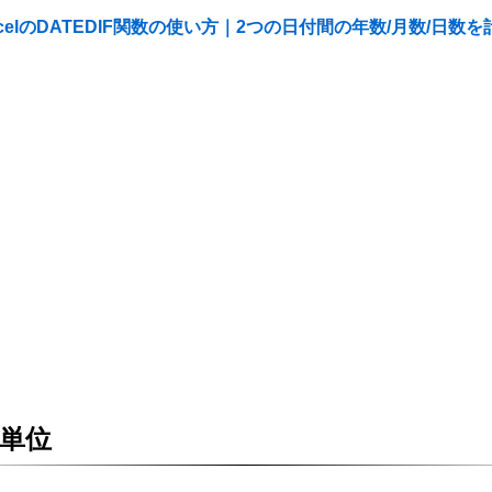
xcelのDATEDIF関数の使い方｜2つの日付間の年数/月数/日数を
単位