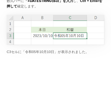
=DATESTRING(B3)
数式バーに
「
」を入力
し、
Ctrl + Enterを
押して
確定します。
C3セルに「令和05年10月10日」が表示されました。