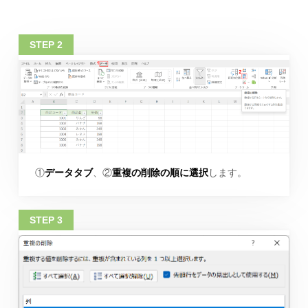
①
データタブ
、②
重複の削除の順に選択
します。