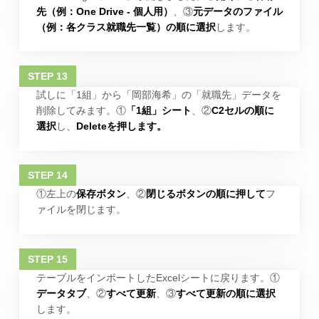
先（例：One Drive - 個人用）
、③
元データのファイル
（例：各クラス就職先一覧）の順に選択
します。
試しに「1組」から「岡部海希」の「就職先」データを
削除してみます。①
「1組」シート
、②
C2セルの順に
選択
し、
Deleteを押します。
①左上の
保存ボタン
、②
閉じるボタンの順に押して
フ
ァイルを閉じます。
テーブルをインポートしたExcelシートに戻ります。①
データタブ
、②
すべて更新
、③
すべて更新の順に選択
します。