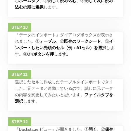
①
ホームタブ
、②
閉じて読み込む
、③
閉じて次に読み
込むの順に選択
します。
「データのインポート」ダイアログボックスが表示さ
れました。①
テーブル
、②
既存のワークシート
、③
イ
ンポートしたい先頭のセル（例：A1セル）を選択
しま
す。④
OKボタンを押します。
選択したセルに作成したテーブルをインポートできま
した。元データと連動しているので、試しに元データ
の内容を変更してみたいと思います。
ファイルタブを
選択
します。
「Backstage ビュー」が開きました。①
開く
、②
保存