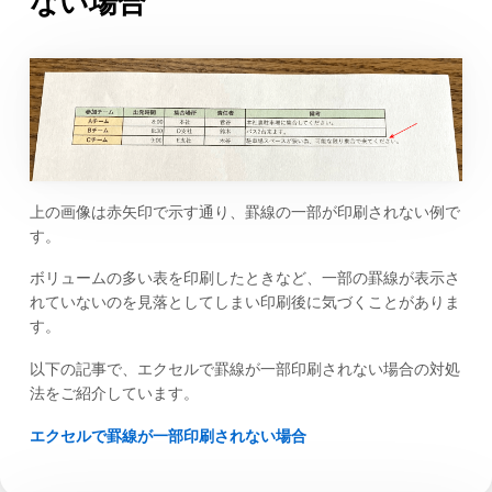
ない場合
上の画像は赤矢印で示す通り、罫線の一部が印刷されない例で
す。
ボリュームの多い表を印刷したときなど、一部の罫線が表示さ
れていないのを見落としてしまい印刷後に気づくことがありま
す。
以下の記事で、エクセルで罫線が一部印刷されない場合の対処
法をご紹介しています。
エクセルで罫線が一部印刷されない場合