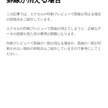
この記事では、エクセルの印刷プレビューで罫線が消える場合
の対処法をご紹介しています。
エクセルの印刷プレビューで罫線が消えてしまうと、正確なデ
ータの把握や見た目の整理が困難になります。
印刷プレビューで罫線の一部が消える場合や、罫線の一部が印
刷されない場合の対処法もご紹介していますので参考にしてく
ださい。