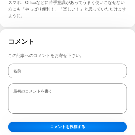
スマホ、Officeなどに苦手意識があってうまく使いこなせない
方にも「やっぱり便利！」「楽しい！」と思っていただけます
ように。
コメント
この記事へのコメントをお寄せ下さい。