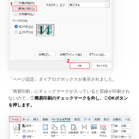
「ページ設定」ダイアログボックスが表示されました。
「簡易印刷」にチェックマークが入っていると罫線が印刷され
ないので、①
簡易印刷のチェックマークを外し、
②
OKボタン
を押します。