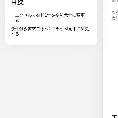
ま
目次
セ
エクセルで令和1年を令和元年に変更す
表
る
条件付き書式で令和1年を令和元年に変更
する
エ