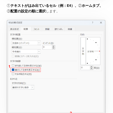
①
テキストがはみ出ているセル（例：E4）、
②
ホームタブ、
③
配置の設定の順に選択
します。