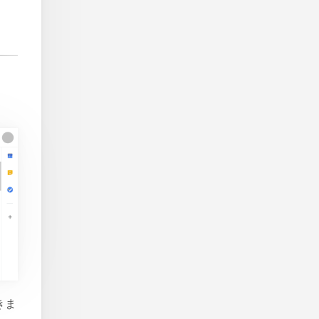
ま
開きま