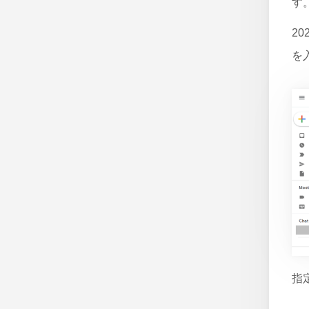
す
20
を
指