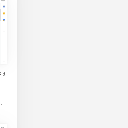
開きま
す。