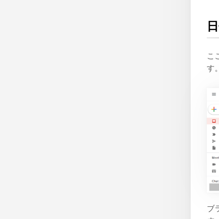
日
こ
す
ブラ