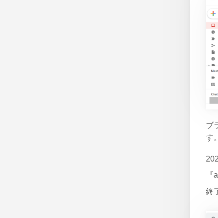
ブラ
す
2
『a
終