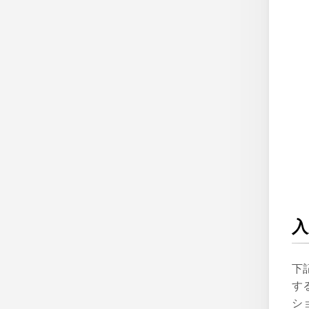
入
下記
す
シ