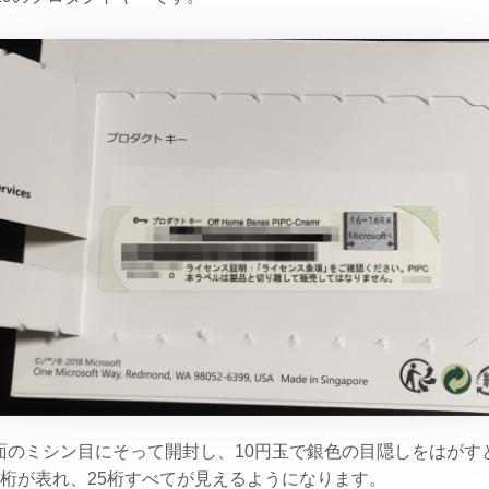
面のミシン目にそって開封し、10円玉で銀色の目隠しをはがす
5桁が表れ、25桁すべてが見えるようになります。