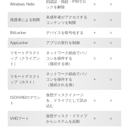
顔認証・指紋・PINでロ
Windows Hello
○
○
ックを解除
未成年者がアクセスする
保護者による制限
○
○
コンテンツを制限
BitLocker
デバイスを暗号化する
×
○
AppLocker
アプリの実行を制御
×
○
リモートデスクト
ネットワーク経由でパソ
ップ（クライアン
コンを操作する
○
○
ト）
（接続する側）
ネットワーク経由でパソ
リモートデスクト
コンを操作する
×
○
ップ（ホスト）
（接続される側）
仮想ディスクイメージ
ISO/VHDのマウン
を、ドライブとして読み
○
○
ト
込む
仮想ディスク・ドライブ
VHDブート
×
○
からシステムを起動