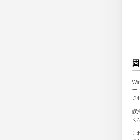
W
ー
さ
誤
く
こ