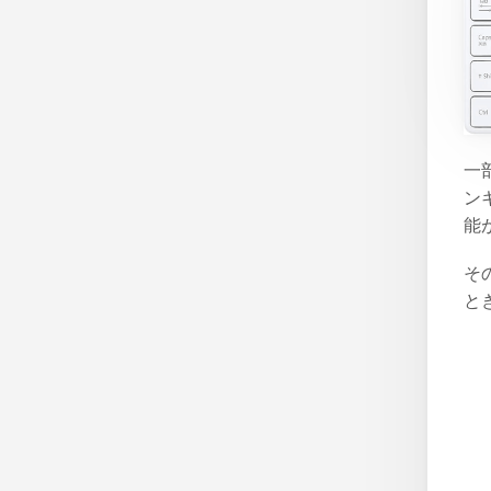
一
ン
能
そ
と