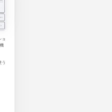
ショ
の機
使う