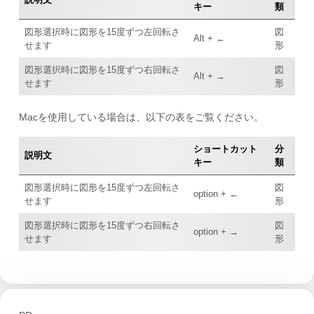
キー
類
図形選択時に図形を15度ずつ左回転さ
図
Alt + ←
せます
形
図形選択時に図形を15度ずつ右回転さ
図
Alt + →
せます
形
Macを使用している場合は、以下の表をご覧ください。
ショートカット
分
説明文
キー
類
図形選択時に図形を15度ずつ左回転さ
図
option + ←
せます
形
図形選択時に図形を15度ずつ右回転さ
図
option + →
せます
形