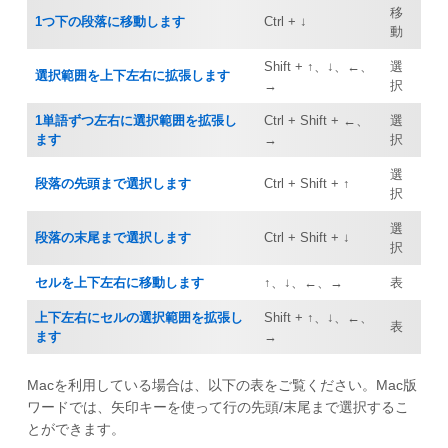
移
1つ下の段落に移動します
Ctrl + ↓
動
Shift + ↑、↓、←、
選
選択範囲を上下左右に拡張します
→
択
1単語ずつ左右に選択範囲を拡張し
Ctrl + Shift + ←、
選
ます
→
択
選
段落の先頭まで選択します
Ctrl + Shift + ↑
択
選
段落の末尾まで選択します
Ctrl + Shift + ↓
択
セルを上下左右に移動します
↑、↓、←、→
表
上下左右にセルの選択範囲を拡張し
Shift + ↑、↓、←、
表
ます
→
Macを利用している場合は、以下の表をご覧ください。Mac版
ワードでは、矢印キーを使って行の先頭/末尾まで選択するこ
とができます。