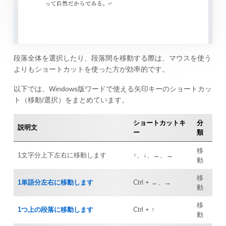
段落全体を選択したり、段落間を移動する際は、マウスを使う
よりもショートカットを使った方が効率的です。
以下では、Windows版ワードで使える矢印キーのショートカッ
ト（移動/選択）をまとめています。
ショートカットキ
分
説明文
ー
類
移
1文字分上下左右に移動します
↑、↓、←、→
動
移
1単語分左右に移動します
Ctrl + ←、→
動
移
1つ上の段落に移動します
Ctrl + ↑
動