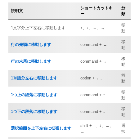
ショートカットキ
分
説明文
ー
類
移
1文字分上下左右に移動します
↑、↓、←、→
動
移
行の先頭に移動します
command + ←
動
移
行の末尾に移動します
command + →
動
移
1単語分左右に移動します
option + ←、→
動
移
1つ上の段落に移動します
command + ↑
動
移
1つ下の段落に移動します
command + ↓
動
shift + ↑、↓、←、
選
選択範囲を上下左右に拡張します
→
択