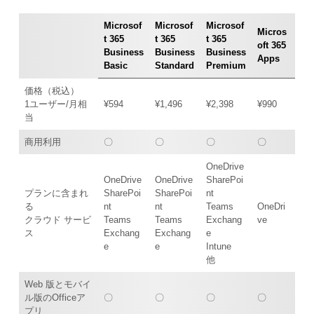
Microsof
Microsof
Microsof
Micros
t 365
t 365
t 365
oft 365
Business
Business
Business
Apps
Basic
Standard
Premium
価格（税込）
1ユーザー/月相
¥594
¥1,496
¥2,398
¥990
当
商用利用
〇
〇
〇
〇
OneDrive
OneDrive
OneDrive
SharePoi
プランに含まれ
SharePoi
SharePoi
nt
る
nt
nt
Teams
OneDri
クラウド サービ
Teams
Teams
Exchang
ve
ス
Exchang
Exchang
e
e
e
Intune
他
Web 版とモバイ
ル版のOfficeア
〇
〇
〇
〇
プリ