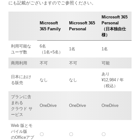
にも記載がございますのでご参照ください。
Microsoft 365
Microsoft
Microsoft 365
Personal
365 Family
Personal
（日本独自仕
様）
利用可能な
6名
1名
1名
ユーザ数
（1名+5名）
商用利用
不可
不可
可能
あり
日本におけ
なし
なし
¥12,984 / 年
る販売
（税込）
プランに含
まれる
OneDrive
OneDrive
OneDrive
クラウド サ
ービス
Web 版とモ
バイル版
〇
〇
〇
のOfficeアプ