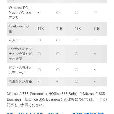
Windows PC、
Mac用のOffice
×
〇
〇
〇
アプリ
OneDrive（容
1TB
1TB
1TB
1TB
量）
法人メール
〇
〇
〇
×
Teamsでのオン
ライン会議やビ
〇
〇
〇
×
デオ通話
ビジネス管理と
〇
〇
〇
×
共有ツール
高度な脅威対策
×
×
〇
×
Microsoft 365 Personal（旧Office 365 Solo）とMicrosoft 365
Business（旧Office 365 Business）の比較については、下記の
記事もご参照ください。