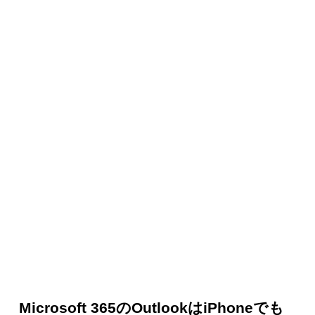
Microsoft 365のOutlookはiPhoneでも