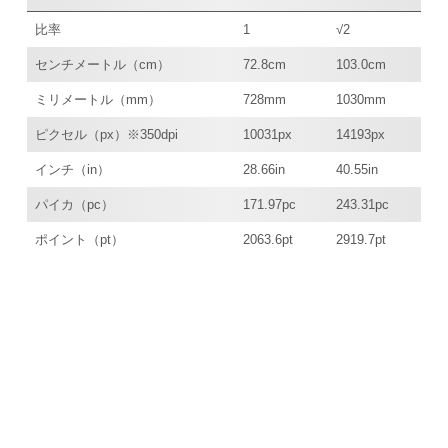
比率
1
√2
センチメートル（cm）
72.8cm
103.0cm
ミリメートル（mm）
728mm
1030mm
ピクセル（px）※350dpi
10031px
14193px
インチ（in）
28.66in
40.55in
パイカ（pc）
171.97pc
243.31pc
ポイント（pt）
2063.6pt
2919.7pt