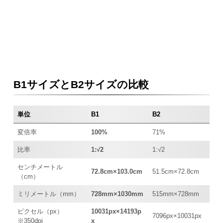
B1サイズとB2サイズの比較
単位
B1
B2
変倍率
100%
71%
比率
1:√2
1:√2
センチメートル
72.8cm×103.0cm
51.5cm×72.8cm
（cm）
ミリメートル（mm）
728mm×1030mm
515mm×728mm
ピクセル（px）
10031px×14193p
7096px×10031px
※350dpi
x