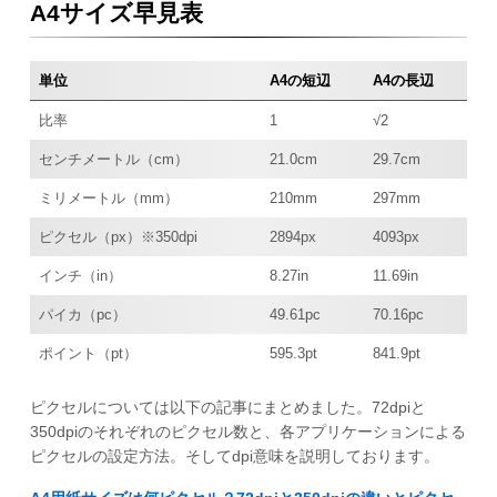
A4サイズ早見表
単位
A4の短辺
A4の長辺
比率
1
√2
センチメートル（cm）
21.0cm
29.7cm
ミリメートル（mm）
210mm
297mm
ピクセル（px）※350dpi
2894px
4093px
インチ（in）
8.27in
11.69in
パイカ（pc）
49.61pc
70.16pc
ポイント（pt）
595.3pt
841.9pt
ピクセルについては以下の記事にまとめました。72dpiと
350dpiのそれぞれのピクセル数と、各アプリケーションによる
ピクセルの設定方法。そしてdpi意味を説明しております。