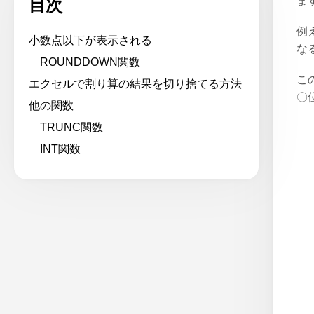
ま
目次
例
小数点以下が表示される
な
ROUNDDOWN関数
こ
エクセルで割り算の結果を切り捨てる方法
〇
他の関数
TRUNC関数
INT関数