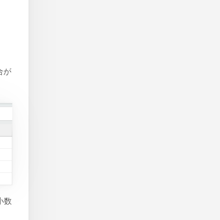
合が
小数