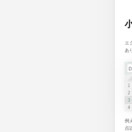
エ
あ
例
点