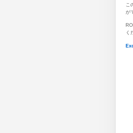
こ
が
R
く
E