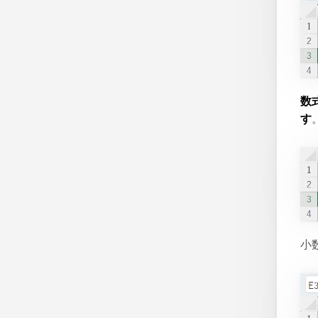
数式
す
小