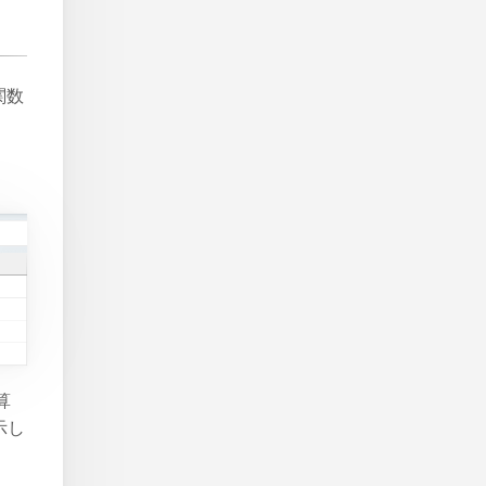
関数
算
示し