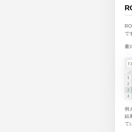
R
R
で
書
例
結
て