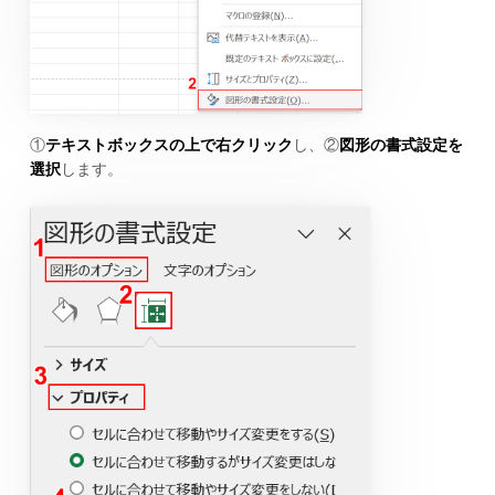
①
テキストボックスの上で右クリック
し、②
図形の書式設定を
選択
します。