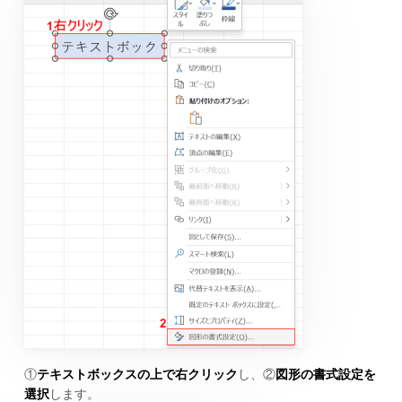
①
テキストボックスの上で右クリック
し、②
図形の書式設定を
選択
します。