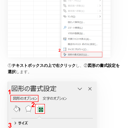
①
テキストボックスの上で右クリック
し、②
図形の書式設定を
選択
します。