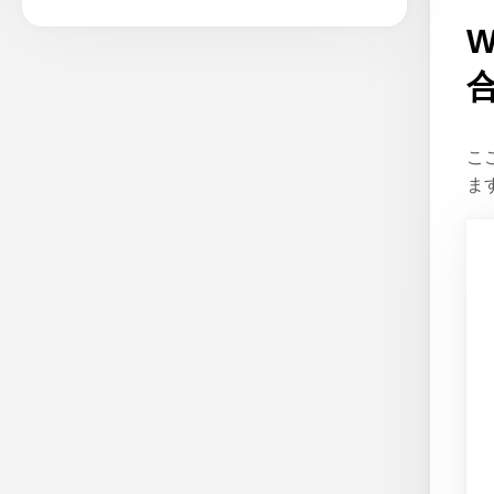
W
こ
ま