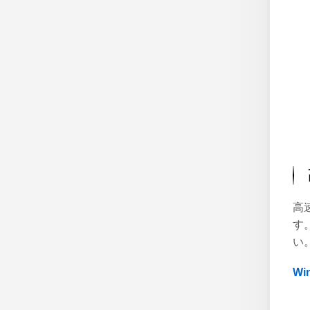
高
す
い
W