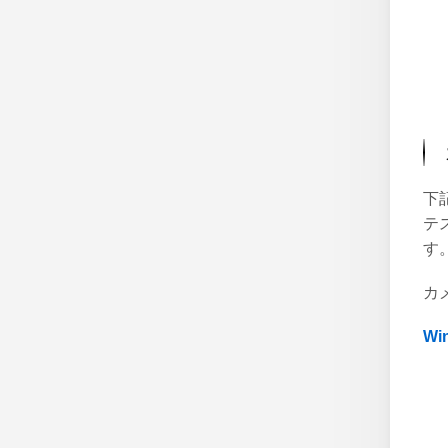
下
テ
す
カ
W