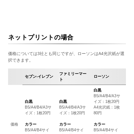
ネットプリントの場合
価格については3社とも同じですが、ローソンはA4光沢紙が選
択できます。
ファミリーマー
セブン-イレブン
ローソン
ト
白黒
B5/A4/B4/A3サ
白黒
白黒
イズ：1枚20円
B5/A4/B4/A3サ
B5/A4/B4/A3サ
A4光沢紙：1枚
イズ：1枚20円
イズ：1枚20円
80円
価格
カラー
カラー
カラー
B5/A4/B4サイ
B5/A4/B4サイ
B5/A4/B4サイ