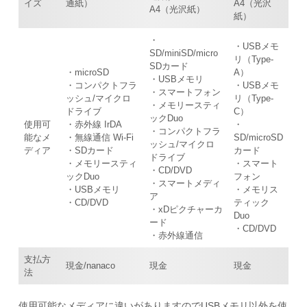
イズ
通紙）
A4（光沢
A4（光沢紙）
紙）
・
・USBメモ
SD/miniSD/micro
リ（Type-
SDカード
・microSD
A）
・USBメモリ
・コンパクトフラ
・USBメモ
・スマートフォン
ッシュ/マイクロ
リ（Type-
・メモリースティ
ドライブ
C）
ックDuo
使用可
・赤外線 IrDA
・
・コンパクトフラ
能なメ
・無線通信 Wi-Fi
SD/microSD
ッシュ/マイクロ
ディア
・SDカード
カード
ドライブ
・メモリースティ
・スマート
・CD/DVD
ックDuo
フォン
・スマートメディ
・USBメモリ
・メモリス
ア
・CD/DVD
ティック
・xDピクチャーカ
Duo
ード
・CD/DVD
・赤外線通信
支払方
現金/nanaco
現金
現金
法
使用可能なメディアに違いがありますのでUSBメモリ以外を使