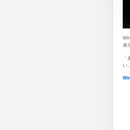
W
表
「
い
W