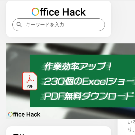
ホ
エ
い
り