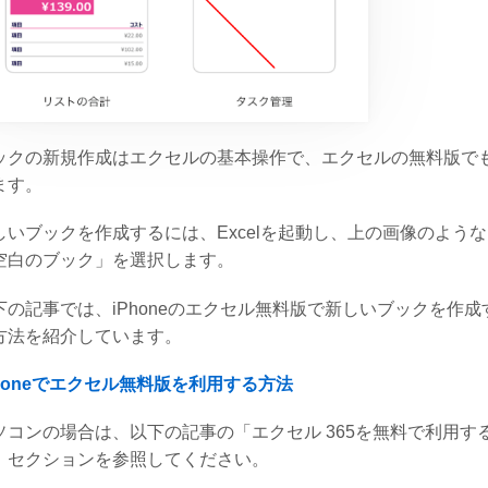
ックの新規作成はエクセルの基本操作で、エクセルの無料版で
ます。
しいブックを作成するには、Excelを起動し、上の画像のような
空白のブック」を選択します。
下の記事では、iPhoneのエクセル無料版で新しいブックを作成
方法を紹介しています。
Phoneでエクセル無料版を利用する方法
ソコンの場合は、以下の記事の「エクセル 365を無料で利用す
」セクションを参照してください。