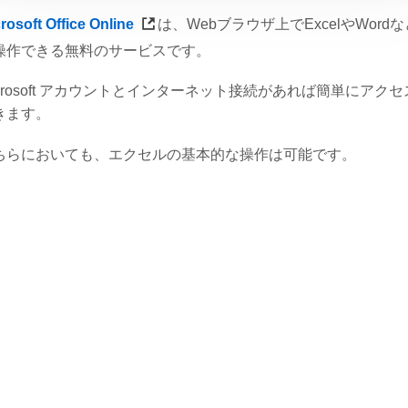
rosoft Office Online
は、Webブラウザ上でExcelやWordな
操作できる無料のサービスです。
icrosoft アカウントとインターネット接続があれば簡単にアクセ
きます。
ちらにおいても、エクセルの基本的な操作は可能です。