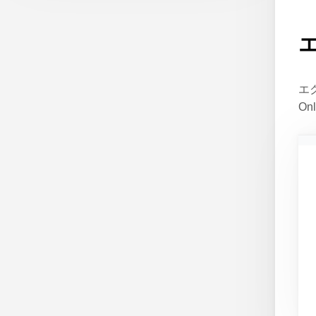
エク
On