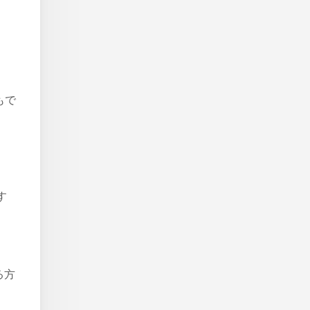
もで
す
る方