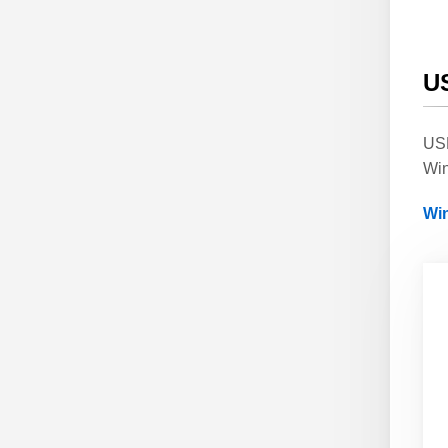
U
U
W
W