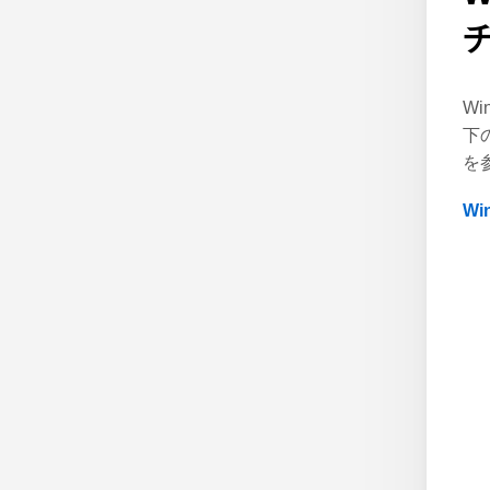
W
下
を
W