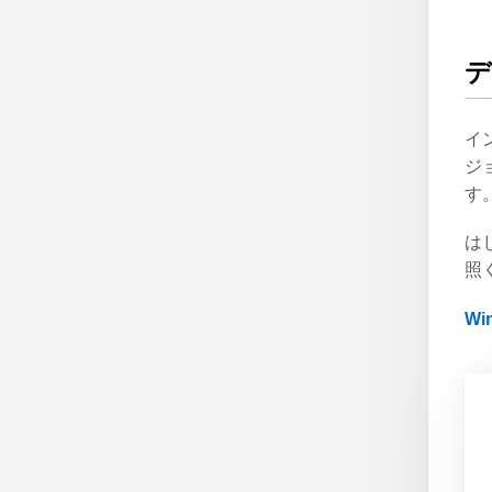
イ
ジ
す
は
照
W