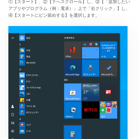
①【スタート】、②【下へスクロール】し、③【「追加したい
アプリやプログラム（例：電卓）」上で「右クリック」】し、
④【スタートにピン留めする】を選択します。