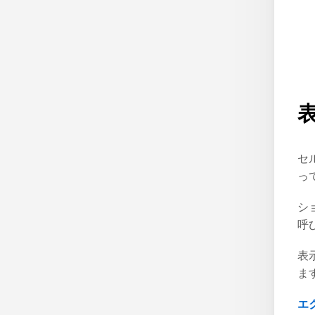
セ
っ
シ
呼
表
ま
エ