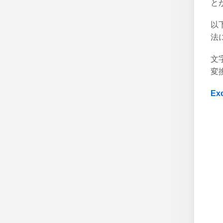
と
以
法
文
変
E