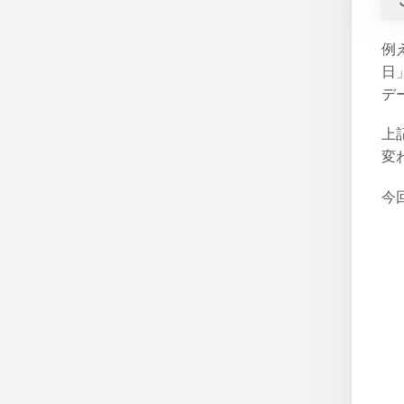
例
日
デ
上
変
今