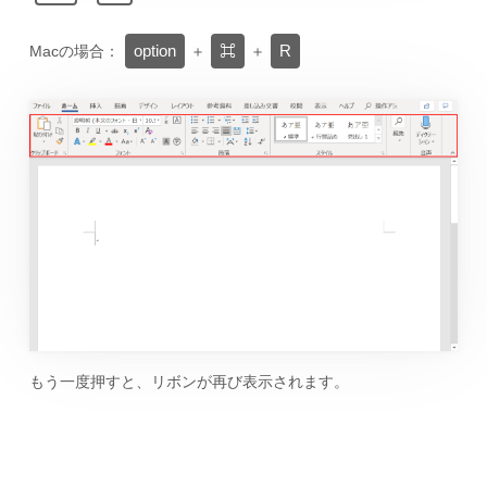
option
⌘
R
Macの場合：
＋
＋
もう一度押すと、リボンが再び表示されます。